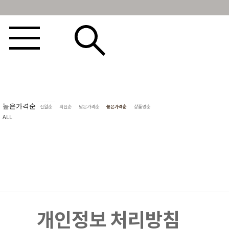
BEST100🤍
NEW5%
베스트재진행
썸머여행룩
아울렛
하객&모임룩
높은가격순
진열순
최신순
낮은가격순
높은가격순
상품명순
ALL
개인정보 처리방침