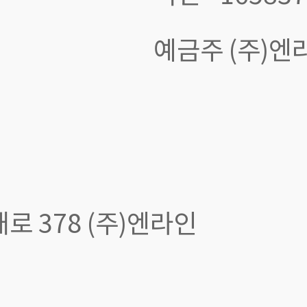
예금주 (주)엔
 378 (주)엔라인