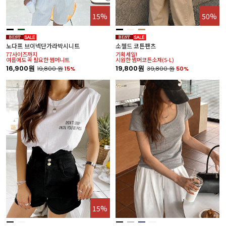
15%
50%
노다프 브이넥단가라박시니트
소첼드 코튼팬츠
77사이즈까지
기획세일!
여름에도 꼭 필요한 썸머니트
시원한 썸머코튼소재(S-L)
16,900원
19,800원
19,800
원
15%
39,800
원
50%
15%