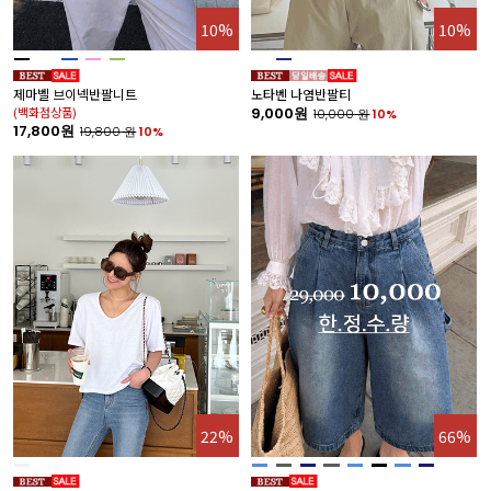
10%
10%
제마벨 브이넥반팔니트
노타벤 나염반팔티
(백화점상품)
9,000원
10,000
원
10%
17,800원
19,800
원
10%
22%
66%