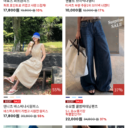
마포츠 퍼프원피스
센폴르 브이넥나염티
퍼프 포인트로 귀엽고 사랑스럽게!
티셔츠 부분 주문1위 브이넥 나염티
17,800원
10,000원
19,800
원
10%
12,000
원
17%
55%
37%
덴니츠 바스락나시원피스
슈오벨 쿨썸머데님팬츠
바스락소재의 가볍고 시원한 원피스
S-L 숏or롱기장
특별할인가!!
17,800원
39,800
원
55%
22,000원
34,800
원
37%