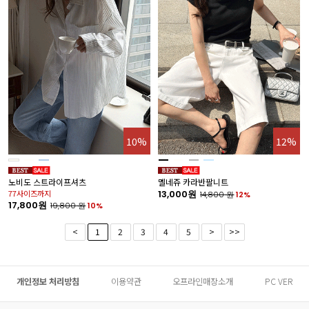
10%
12%
노비도 스트라이프셔츠
멜네쥬 카라반팔니트
77사이즈까지
13,000원
14,800
원
12%
17,800원
19,800
원
10%
<
1
2
3
4
5
>
>>
개인정보 처리방침
이용약관
오프라인매장소개
PC VER