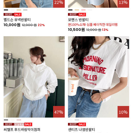
22%
13%
벨드슨 유넥반팔티
모멘스 반팔티
10,000원
면100%소재! 심플 베이직한 데일리템
12,900
원
22%
10,500원
12,000
원
13%
47%
10%
씨켈프 후드바람막이점퍼
센티츠 나염반팔티