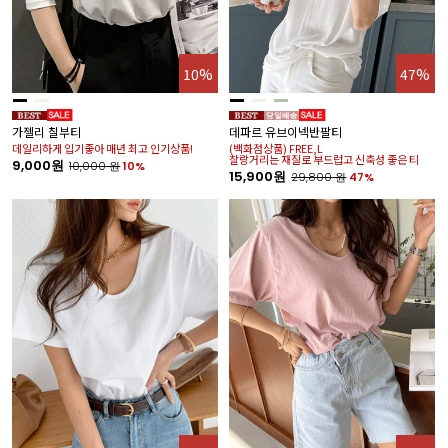
10%
47%
가젤리 칠부티
데파르 유브이넥반팔티
데일리하게 입기좋아 매년 최고 인기상품!
(백화점상품) FREE,L
찰랑거리는 재질로 부드럽고 신축성 좋은 티
9,000원
10,000
원
10%
15,900원
29,800
원
47%