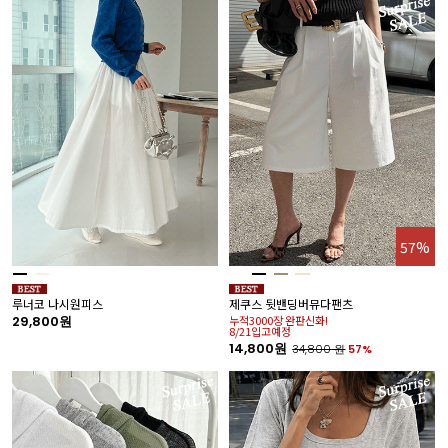
57%
루너코 나시원피스
제쿠스 뒷밴딩버뮤다팬츠
29,800원
누적3000장 완판신화!
8/21입고예정
14,800원
34,800
원
57%