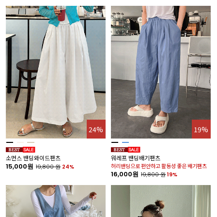
24%
19%
소먼스 밴딩와이드팬츠
워레프 밴딩배기팬츠
15,000원
허리밴딩으로 편안하고 활동성 좋은 배기팬츠
19,800
원
24%
16,000원
19,800
원
19%