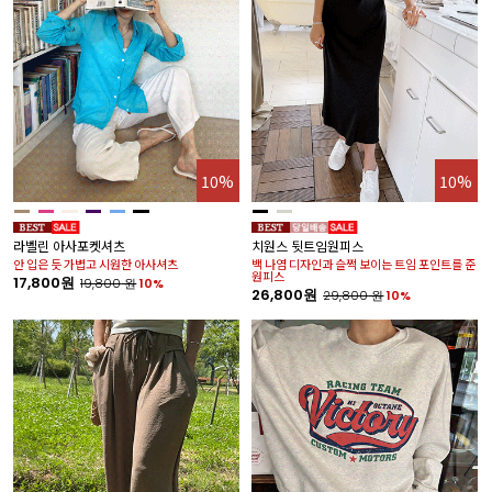
10%
10%
라벨린 아사포켓셔츠
치원스 뒷트임원피스
안 입은 듯 가볍고 시원한 아사셔츠
백 나염 디자인과 슬쩍 보이는 트임 포인트를 준
원피스
17,800원
19,800
원
10%
26,800원
29,800
원
10%