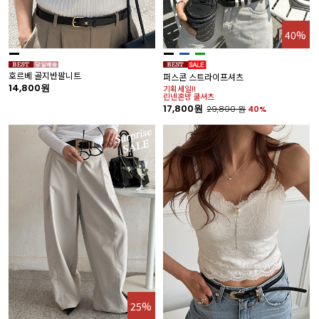
40%
호르베 골지반팔니트
퍼스콘 스트라이프셔츠
14,800원
기획세일!!
린넨혼방 쿨셔츠
17,800원
29,800
원
40%
25%