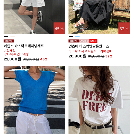
45%
32%
버인스 바스락트레이닝세트
인츠버 바스락반팔롱원피스
기획세일!!
바스락 소재로 시원하고 가벼운!!
8/18이후 입고예정
26,900원
39,800
원
32%
22,000원
39,800
원
45%