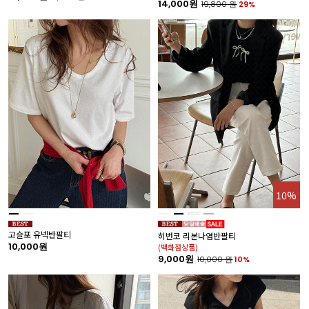
14,000원
19,800
원
29%
10%
고슬포 유넥반팔티
히번코 리본나염반팔티
10,000원
(백화점상품)
9,000원
10,000
원
10%