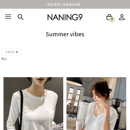
BEST 포토리뷰 - 매주 2명추첨 3만원쿠폰
0
BEST100🤍
NEW5%
베스트재진행
썸머여행룩
아울렛
하객&모임룩
Summer vibes
상품명순
ALL