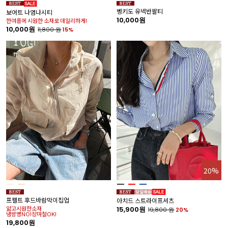
벵키도 유넥반팔티
보어트 나염나시티
10,000원
한여름에 시원한 소재로 데일리하게!
10,000원
11,800
원
15%
20%
프펠트 후드바람막이집업
아치드 스트라이프셔츠
얇고시원한소재
15,900원
19,800
원
20%
냉방병NO!장마철OK!
19,800원