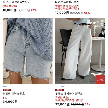
차구프 유브이넥반팔티
타이보 4종썸머팬츠
(백화점상품)
앵콜연장~8.9(일)까지
한정수량! 소진시품절!
10,000원
12,900
원
22%
10,000원
29,000
원
66%
25%
러멜리 데님숏팬츠
두헤보 데님와이드팬츠
S-L
특별할인가!!
S-XL/숏,오리지널,롱기장
34,000원
29,800원
39,800
원
25%