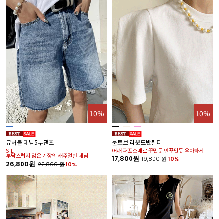
10%
10%
뮤허블 데님5부팬츠
문토브 라운드반팔티
S-L
어깨 퍼프소매로 꾸민듯 안꾸민듯 우아하게
부담스럽지 않은 기장의 캐주얼한 데님
17,800원
19,800
원
10%
26,800원
29,800
원
10%