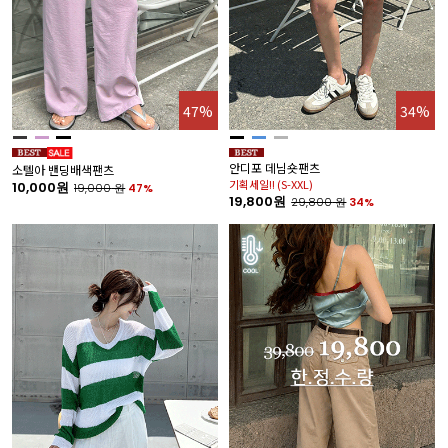
47%
34%
안디포 데님숏팬츠
소텔아 밴딩배색팬츠
기획세일!! (S-XXL)
10,000원
19,000
원
47%
19,800원
29,800
원
34%