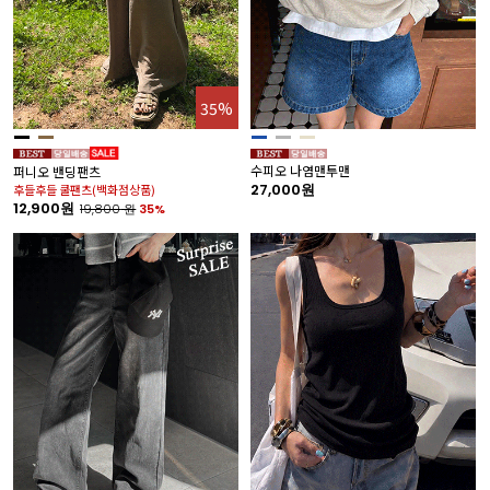
35%
수피오 나염맨투맨
퍼니오 밴딩팬츠
27,000원
후들후들 쿨팬츠(백화점상품)
12,900원
19,800
원
35%