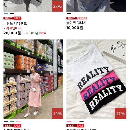
33%
솔딘크 캡나시
미필토 데님팬츠
10,000원
기획세일!! S-L
26,000원
39,000
원
33%
10%
17%