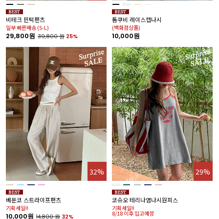
비테크 핀턱팬츠
톰쿠비 레이스캡나시
일부 빠른배송 (S-L)
(백화점상품)
29,800원
10,000원
39,800
원
25%
32%
29%
베둔코 스트라이프팬츠
코슈오 테리나염나시원피스
기획세일!!
기획세일!!
8/18 이후 입고예정
10,000원
14,800
원
32%