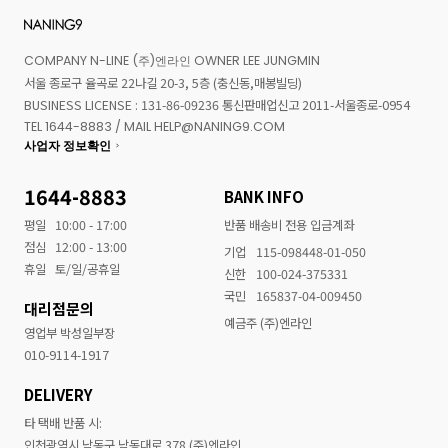
COMPANY N-LINE (주)엔라인 OWNER LEE JUNGMIN
서울 종로구 율곡로 22나길 20-3, 5층 (충신동,매봉빌딩)
BUSINESS LICENSE : 131-86-09236 통신판매업신고 2011-서울종로-0954
TEL 1644-8883 / MAIL HELP@NANING9.COM
사업자 정보확인
1644-8883
BANK INFO
평일
10:00 - 17:00
반품 배송비 전용 입금계좌
점심
12:00 - 13:00
기업
115-098448-01-050
휴일
토/일/공휴일
신한
100-024-375331
국민
165837-04-009450
대리점문의
예금주 (주)엔라인
영업부 박성일부장
010-9114-1917
DELIVERY
타 택배 반품 시:
인천광역시 남동구 남동대로 378 (주)엔라인