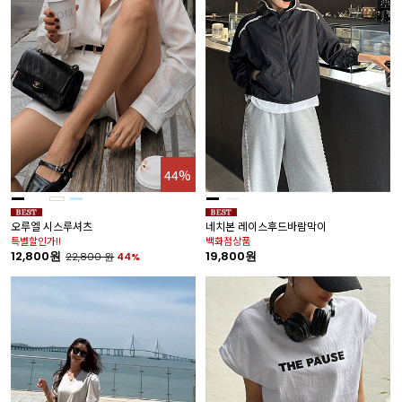
44%
오루엘 시스루셔츠
네치본 레이스후드바람막이
특별할인가!!
백화점상품
12,800원
19,800원
22,800
원
44%