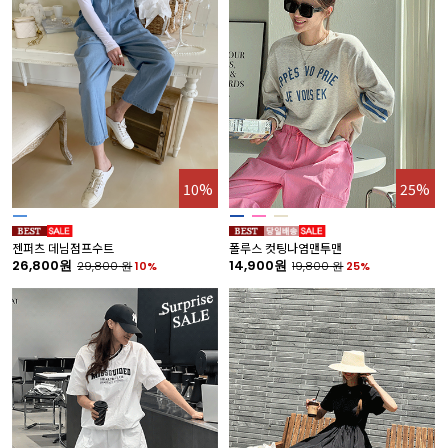
10%
25%
젠퍼츠 데님점프수트
폴루스 컷팅나염맨투맨
26,800원
14,900원
29,800
원
10%
19,800
원
25%