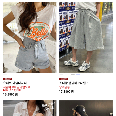
슈페트 나염나시티
소디팜 밴딩버뮤다팬츠
시원해 보이는 나염으로
남녀공용
더욱 멋스럽게!!
17,800원
15,800원