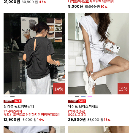
21,000원
나염프린팅으로 캐주얼한 데일리템
39,800
원
47%
9,000원
10,000
원
10%
14%
15%
빌리븐 뒷꼬임반팔티
워신드 브이조끼세트
77사이즈까지
(백화점상품)
뒷꼬임 포인트로 편안하지만 평범하지않은!
8/21입고예정
12,900원
29,800원
15,000
원
14%
35,000
원
15%