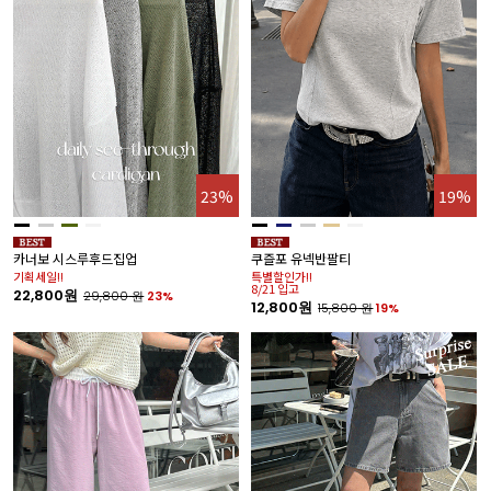
23%
19%
카너보 시스루후드집업
쿠즐포 유넥반팔티
기획세일!!
특별할인가!!
8/21 입고
22,800원
29,800
원
23%
12,800원
15,800
원
19%