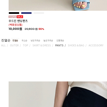
무드린 밴딩팬츠
(백화점상품)
10,000원
29,800
원
66%
진열순
진열순
최신순
낮은가격순
높은가격순
상품명순
ALL
OUTER
TOP
SKIRT & DRESS
PANTS
SHOES & BAG
ACCESSORY