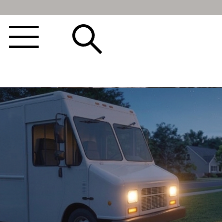
BEST100🤍
NEW5%
베스트재진행
썸머여행룩
아울렛
하객&모임룩