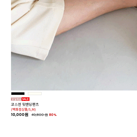
코스엔 뒷밴딩팬츠
(백화점상품/S,M)
10,000원
49,800
원
80%