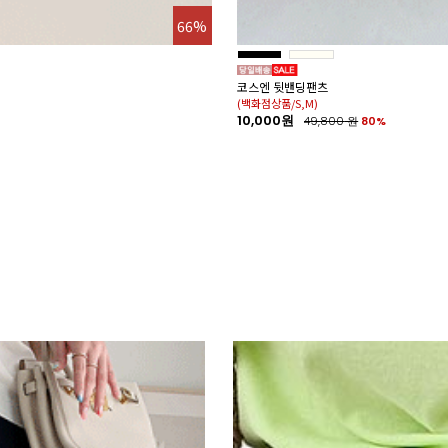
66%
코스엔 뒷밴딩팬츠
(백화점상품/S,M)
10,000원
49,800
원
80%