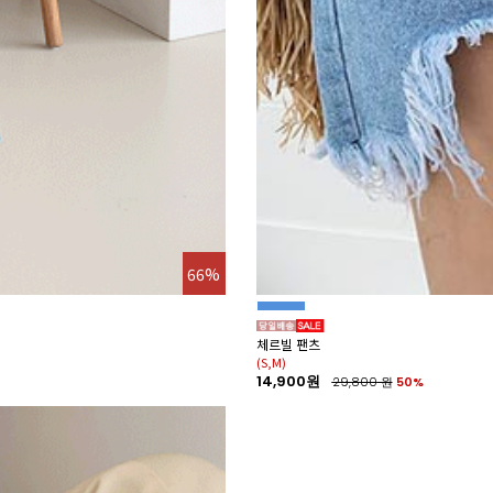
66%
체르빌 팬츠
(S,M)
14,900원
29,800
원
50%