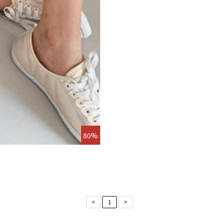
80%
<
1
>