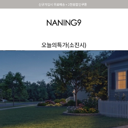
휴면 해제시 무료배송쿠폰
OUTER
TOP
DRESS&SKIRT
PANTS
세트아이템
MADE N9
SHOES &
오늘의특가(소진시)