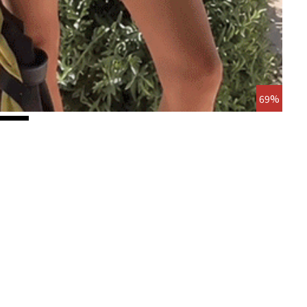
69%
바너코
나시+원
19,8