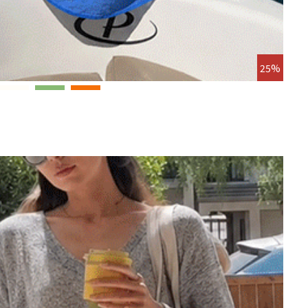
25%
두텐코
앵콜연장
8/18
10,0