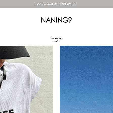
휴면 해제시 무료배송쿠폰
OUTER
TOP
DRESS&SKIRT
PANTS
세트아이템
MADE N9
SHOES &
TOP