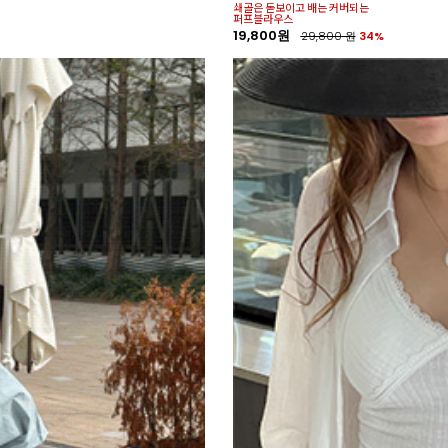
쇄골은 돋보이고 배는 커버되는
퍼프블라우스
19,800원
29,800
원
34%