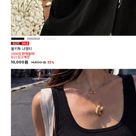
44%
볼키투 나염티
3000장 판매돌파!
8/21입고예정
10,000원
14,800
원
32%