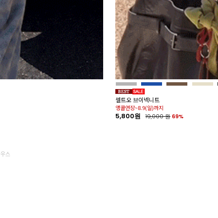
셀트오 브이넥니트
앵콜연장~8.9(일)까지
5,800원
19,000
원
69%
라우스