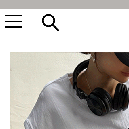
BEST100🤍
NEW5%
베스트재진행
썸머여행룩
아울렛
하객&모임룩