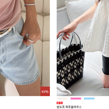
49%
밤도프 퍼프블라우스