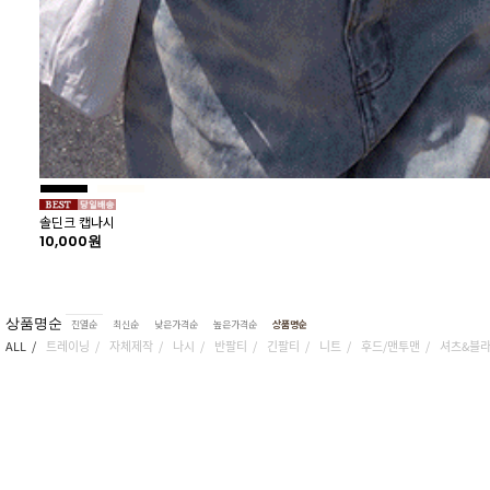
19%
솔딘크 캡나시
10,000원
상품명순
진열순
최신순
낮은가격순
높은가격순
상품명순
ALL
트레이닝
자체제작
나시
반팔티
긴팔티
니트
후드/맨투맨
셔츠&블