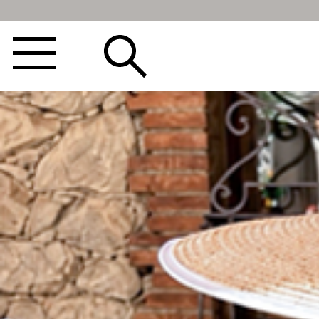
BEST100🤍
NEW5%
베스트재진행
썸머여행룩
아울렛
하객&모임룩