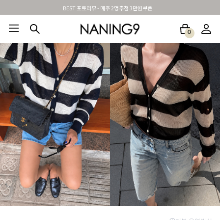
BEST 포토리뷰 - 매주 2명추첨 3만원쿠폰
0
BEST100🤍
NEW5%
베스트재진행
썸머여행룩
아울렛
하객&모임룩