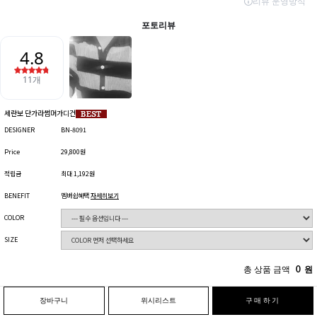
세란보 단가라썸머가디건
DESIGNER
BN-8091
Price
29,800원
적립금
최대 1,192원
BENEFIT
멤버쉽혜택
자세히보기
COLOR
SIZE
총 상품 금액
0
원
장바구니
위시리스트
구매하기