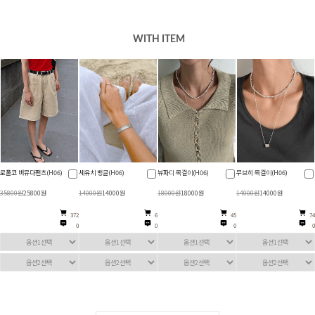
WITH ITEM
무브히 목걸이(H06)
♥필이트 밴딩숏팬츠
로폴코 버뮤다팬츠(H06)
세유치 뱅글(H06)
(H05)
14000원
14000원
19800원
10000원
35800원
25800원
14000원
14000원
45
74
808
372
0
0
0
0