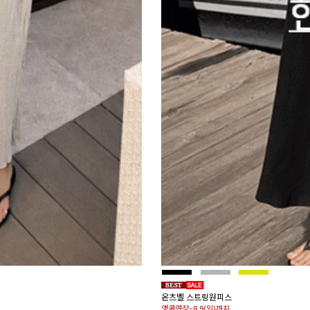
온츠벨 스트링원피스
앵콜연장~8.9(일)까지