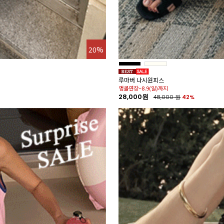
20%
루마버 나시원피스
앵콜연장~8.9(일)까지
28,000원
48,000
원
42%