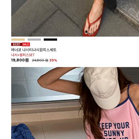
바너코 나시티나시원피스세트
나시+원피스SET
19,800원
24,800
원
20%