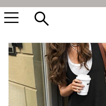
BEST100🤍
NEW5%
베스트재진행
썸머여행룩
아울렛
하객&모임룩