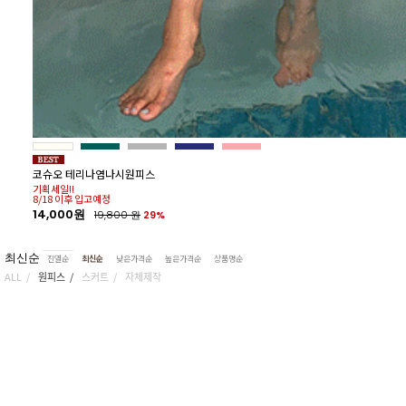
34%
코슈오 테리나염나시원피스
기획세일!!
8/18 이후 입고예정
14,000원
19,800
원
29%
최신순
진열순
최신순
낮은가격순
높은가격순
상품명순
ALL
원피스
스커트
자체제작