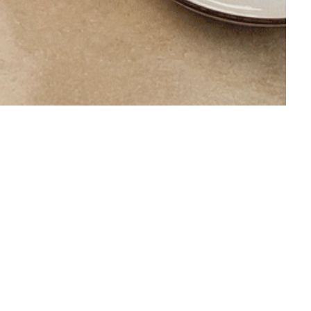
즈테브
특별할인
29,