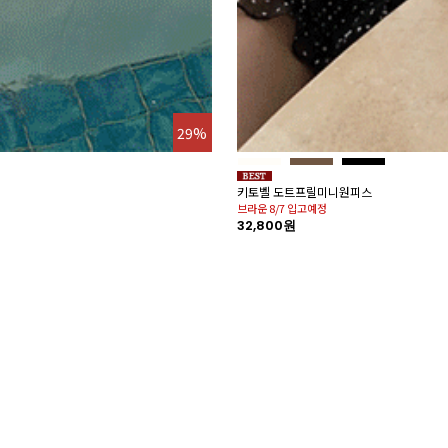
29%
키토벨 도트프릴미니원피스
브라운 8/7 입고예정
32,800원