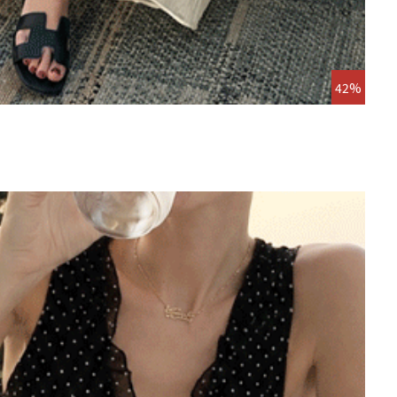
42%
온츠벨
앵콜연장
19,8