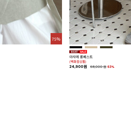
75%
아사레 롱베스트
(백화점상품)
24,900원
68,000
원
63%