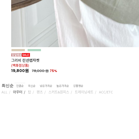
그리비 린넨랩자켓
(백화점상품)
19,800원
78,000
원
75%
최신순
진열순
최신순
낮은가격순
높은가격순
상품명순
ALL
아우터
탑
팬츠
스커트&원피스
트레이닝세트
ACC/ETC