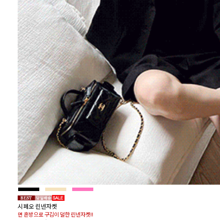
시페오 린넨자켓
면 혼방으로 구김이 덜한 린넨자켓!!