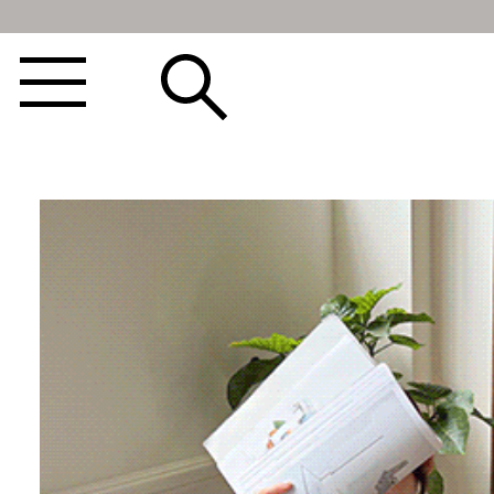
BEST100🤍
NEW5%
베스트재진행
썸머여행룩
아울렛
하객&모임룩