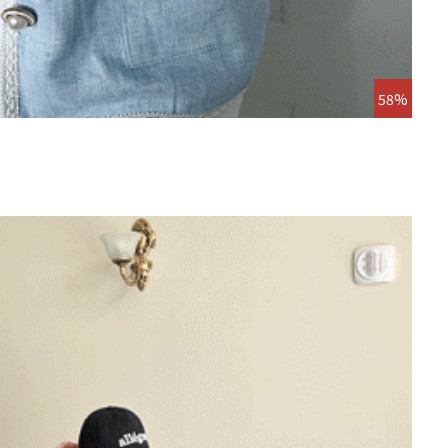
58%
살로미
10,0