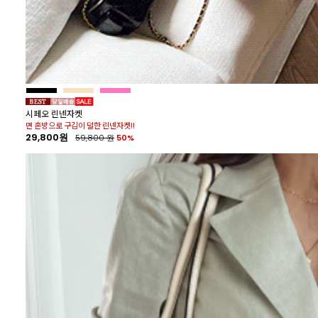
33%
시페오 린넨자켓
면 혼방으로 구김이 덜한 린넨자켓!!
29,800원
59,800
원
50%