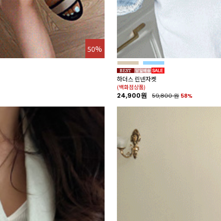
50%
하더스 린넨자켓
(백화점상품)
24,900원
59,800
원
58%