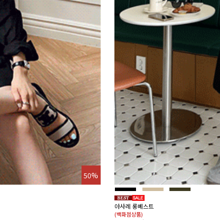
50%
아사레 롱베스트
(백화점상품)