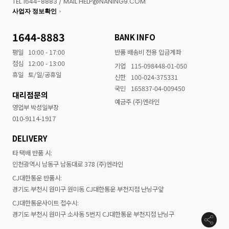
TEL 1644-8883 / MAIL HELP@NANING9.COM
사업자 정보확인
1644-8883
BANK INFO
평일
10:00 - 17:00
반품 배송비 전용 입금계좌
점심
12:00 - 13:00
기업
115-098448-01-050
휴일
토/일/공휴일
신한
100-024-375331
국민
165837-04-009450
대리점문의
예금주 (주)엔라인
영업부 박성일부장
010-9114-1917
DELIVERY
타 택배 반품 시:
인천광역시 남동구 남동대로 378 (주)엔라인
CJ대한통운 반품시:
경기도 부천시 원미구 원미동 CJ대한통운 부천지점 난닝구앞
CJ대한통운사이트 접수시:
경기도 부천시 원미구 소사동 5번지 CJ대한통운 부천지점 난닝구