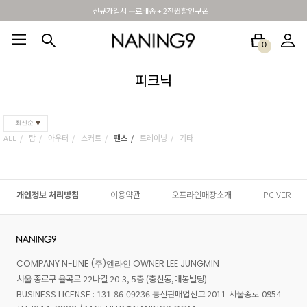
신규가입시 무료배송 + 2천원할인쿠폰
0
BEST100🤍
NEW5%
베스트재진행
썸머여행룩
아울렛
하객&모임룩
피크닉
최신순
ALL
탑
아우터
스커트
팬츠
트레이닝
기타
개인정보 처리방침
이용약관
오프라인매장소개
PC VER
COMPANY N-LINE (주)엔라인 OWNER LEE JUNGMIN
서울 종로구 율곡로 22나길 20-3, 5층 (충신동,매봉빌딩)
BUSINESS LICENSE : 131-86-09236 통신판매업신고 2011-서울종로-0954