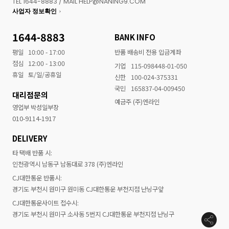
TEL 1644-8883 / MAIL HELP@NANING9.COM
사업자 정보확인
1644-8883
BANK INFO
평일
10:00 - 17:00
반품 배송비 전용 입금계좌
점심
12:00 - 13:00
기업
115-098448-01-050
휴일
토/일/공휴일
신한
100-024-375331
국민
165837-04-009450
대리점문의
예금주 (주)엔라인
영업부 박성일부장
010-9114-1917
DELIVERY
타 택배 반품 시:
인천광역시 남동구 남동대로 378 (주)엔라인
CJ대한통운 반품시:
경기도 부천시 원미구 원미동 CJ대한통운 부천지점 난닝구앞
CJ대한통운사이트 접수시:
경기도 부천시 원미구 소사동 5번지 CJ대한통운 부천지점 난닝구