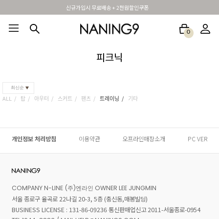
신규가입시 무료배송 + 2천원할인쿠폰
0
BEST100🤍
NEW5%
베스트재진행
썸머여행룩
아울렛
하객&모임룩
피크닉
최신순
ALL
탑
아우터
스커트
팬츠
트레이닝
기타
개인정보 처리방침
이용약관
오프라인매장소개
PC VER
COMPANY N-LINE (주)엔라인 OWNER LEE JUNGMIN
서울 종로구 율곡로 22나길 20-3, 5층 (충신동,매봉빌딩)
BUSINESS LICENSE : 131-86-09236 통신판매업신고 2011-서울종로-0954